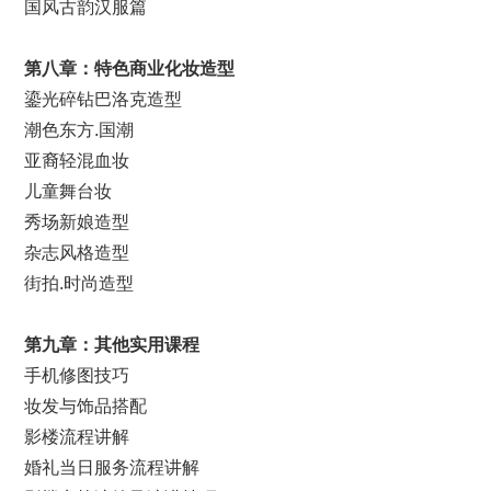
国风古韵汉服篇
第
八
章：特色
商业化妆
造型
鎏光碎钻巴洛克造型
潮色东方.国潮
亚裔轻混血妆
儿童舞台妆
秀场新娘造型
杂志风格造型
街拍.时尚造型
第九章：其他实用课程
手机修图技巧
妆发与饰品搭配
影楼流程讲解
婚礼当日服务流程讲解