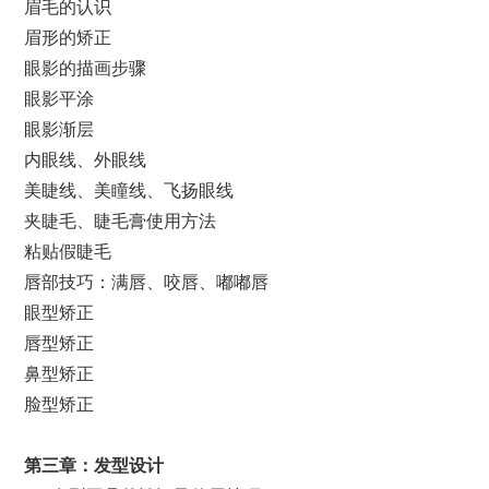
眉毛的认识
眉形的矫正
眼影的描画步骤
眼影平涂
眼影渐层
内眼线、外眼线
美睫线、美瞳线、飞扬眼线
夹睫毛、睫毛膏使用方法
粘贴假睫毛
唇部技巧：满唇、咬唇、嘟嘟唇
眼型矫正
唇型矫正
鼻型矫正
脸型矫正
第
三
章：发型设计