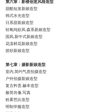
第
六
章：影楼创意风格造型
甜酷短发新娘造型
韩式水光造型
日系甜新娘造型
轻氧纯欲风.森系新娘造型
国风.新中式新娘造型
花漾鲜花新娘造型
抓纱新娘造型
第
七
章：摄影新娘造型
室内.简约气质拍摄造型
户外拍摄新娘造型
复古矜贵.赫本造型
极简肖像.写真
粉雾芭比造型
明制华服造型