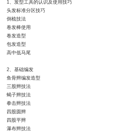
1、发型工具的认识及使用技巧
头发标准分区技巧
倒梳技法
卷发棒使用
卷发造型
包发造型
高中低马尾
2、基础编发
鱼骨辫编发造型
三股辫技法
蝎子辫技法
拳击辫技法
四股圆辫
四股平辫
瀑布辫技法