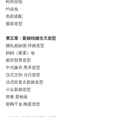
时尚街拍
约会妆
色彩搭配
服装造型
第
五
章：新娘
结婚
当天造型
婚礼姐妹团.伴娘造型
妈妈（婆婆）妆
都市型男造型
中式嫁衣.秀禾造型
仪式主纱.当日造型
法式轻复古新娘造型
小众新娘造型
简奢.晨袍妆
财阀千金.晚宴造型