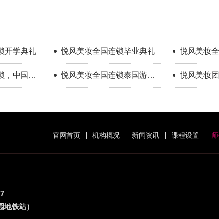
锁开学典礼
悦风美妆全国连锁毕业典礼
悦风美妆全
锁，中国美
悦风美妆全国连锁泰国游学
悦风美妆团
航者
之旅
官网首页
机构概况
新闻资讯
课程设置
师
87
公园地铁站）